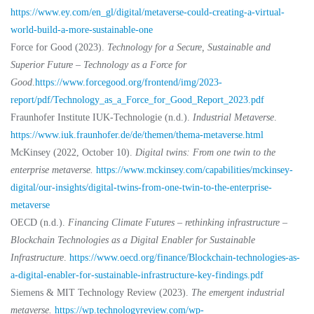
https://www.ey.com/en_gl/digital/metaverse-could-creating-a-virtual-
world-build-a-more-sustainable-one
Force for Good (2023).
Technology for a Secure, Sustainable and
Superior Future – Technology as a Force for
Good
.
https://www.forcegood.org/frontend/img/2023-
report/pdf/Technology_as_a_Force_for_Good_Report_2023.pdf
Fraunhofer Institute IUK-Technologie (n.d.).
Industrial Metaverse
.
https://www.iuk.fraunhofer.de/de/themen/thema-metaverse.html
McKinsey (2022, October 10).
Digital twins: From one twin to the
enterprise metaverse.
https://www.mckinsey.com/capabilities/mckinsey-
digital/our-insights/digital-twins-from-one-twin-to-the-enterprise-
metaverse
OECD (n.d.).
Financing Climate Futures – rethinking infrastructure –
Blockchain Technologies as a Digital Enabler for Sustainable
Infrastructure
.
https://www.oecd.org/finance/Blockchain-technologies-as-
a-digital-enabler-for-sustainable-infrastructure-key-findings.pdf
Siemens & MIT Technology Review (2023).
The emergent industrial
metaverse.
https://wp.technologyreview.com/wp-