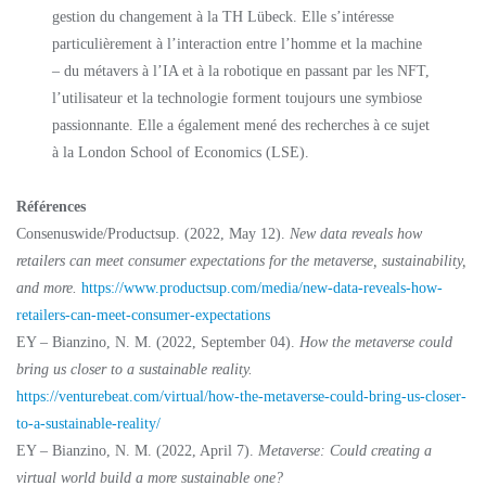
gestion du changement à la TH Lübeck. Elle s’intéresse
particulièrement à l’interaction entre l’homme et la machine
– du métavers à l’IA et à la robotique en passant par les NFT,
l’utilisateur et la technologie forment toujours une symbiose
passionnante. Elle a également mené des recherches à ce sujet
à la London School of Economics (LSE).
Références
Consenuswide/Productsup. (2022, May 12).
New data reveals how
retailers can meet consumer expectations for the metaverse, sustainability,
and more.
https://www.productsup.com/media/new-data-reveals-how-
retailers-can-meet-consumer-expectations
EY – Bianzino, N. M. (2022, September 04).
How the metaverse could
bring us closer to a sustainable reality.
https://venturebeat.com/virtual/how-the-metaverse-could-bring-us-closer-
to-a-sustainable-reality/
EY – Bianzino, N. M. (2022, April 7).
Metaverse: Could creating a
virtual world build a more sustainable one?