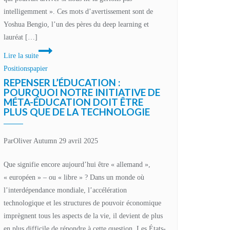
intelligemment ». Ces mots d’avertissement sont de
d’IA
Yoshua Bengio, l’un des pères du deep learning et
dans
lauréat […]
les
Machines
institutions
Lire la suite
conscientes,
sociales
Positionspapier
humanité
REPENSER L’ÉDUCATION :
inconsciente
POURQUOI NOTRE INITIATIVE DE
MÉTA-ÉDUCATION DOIT ÊTRE
?
PLUS QUE DE LA TECHNOLOGIE
La
responsabilité
du
Par
Oliver Autumn
29 avril 2025
changement
Que signifie encore aujourd’hui être « allemand »,
« européen » – ou « libre » ? Dans un monde où
l’interdépendance mondiale, l’accélération
technologique et les structures de pouvoir économique
imprègnent tous les aspects de la vie, il devient de plus
en plus difficile de répondre à cette question. Les États-