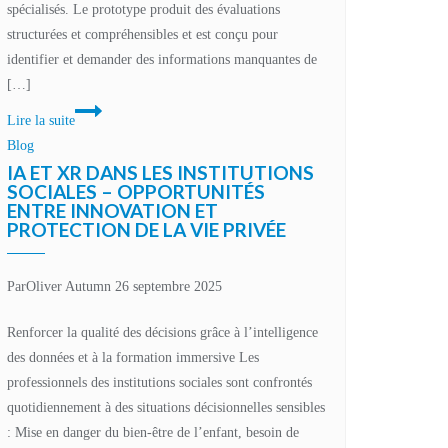
spécialisés. Le prototype produit des évaluations
structurées et compréhensibles et est conçu pour
identifier et demander des informations manquantes de
[…]
Innovation
Lire la suite
technologique
Blog
et
IA ET XR DANS LES INSTITUTIONS
responsabilité
SOCIALES – OPPORTUNITÉS
ENTRE INNOVATION ET
humaine
PROTECTION DE LA VIE PRIVÉE
Par
Oliver Autumn
26 septembre 2025
Renforcer la qualité des décisions grâce à l’intelligence
des données et à la formation immersive Les
professionnels des institutions sociales sont confrontés
quotidiennement à des situations décisionnelles sensibles
: Mise en danger du bien-être de l’enfant, besoin de