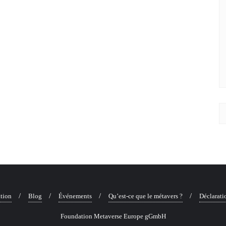
ation
Blog
Événements
Qu’est-ce que le métavers ?
Déclarati
Foundation Metaverse Europe gGmbH