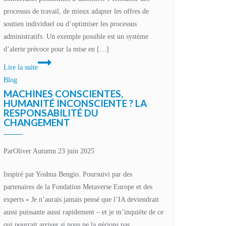
vie
processus de travail, de mieux adapter les offres de
privée
soutien individuel ou d’optimiser les processus
administratifs. Un exemple possible est un système
d’alerte précoce pour la mise en […]
Cadre
Lire la suite
juridique
Blog
de
MACHINES CONSCIENTES,
la
HUMANITÉ INCONSCIENTE ? LA
RESPONSABILITÉ DU
protection
CHANGEMENT
des
données
pour
Par
Oliver Autumn
23 juin 2025
le
Inspiré par Yoshua Bengio. Poursuivi par des
développement
partenaires de la Fondation Metaverse Europe et des
et
experts « Je n’aurais jamais pensé que l’IA deviendrait
l’utilisation
aussi puissante aussi rapidement – et je m’inquiète de ce
de
qui pourrait arriver si nous ne la gérions pas
systèmes