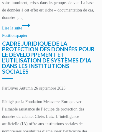
soins imminent, crises dans les groupes de vie. La base
de données à cet effet est riche – documentation de cas,
données […]
IA
Lire la suite
et
Positionspapier
XR
CADRE JURIDIQUE DE LA
dans
PROTECTION DES DONNÉES POUR
LE DÉVELOPPEMENT ET
les
L’UTILISATION DE SYSTÈMES D’IA
institutions
DANS LES INSTITUTIONS
sociales
SOCIALES
–
Opportunités
Par
Oliver Autumn
26 septembre 2025
entre
innovation
Rédigé par la Fondation Metaverse Europe avec
et
l’aimable assistance de l’équipe de protection des
protection
données du cabinet Gleiss Lutz. L’intelligence
de
artificielle (IA) offre aux institutions sociales de
la
nombreuses possibilités d’améliorer l’efficacité des