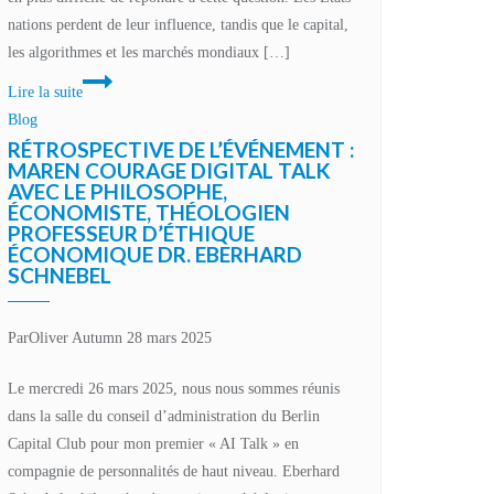
nations perdent de leur influence, tandis que le capital,
les algorithmes et les marchés mondiaux […]
Repenser
Lire la suite
l’éducation
Blog
:
RÉTROSPECTIVE DE L’ÉVÉNEMENT :
pourquoi
MAREN COURAGE DIGITAL TALK
AVEC LE PHILOSOPHE,
notre
ÉCONOMISTE, THÉOLOGIEN
initiative
PROFESSEUR D’ÉTHIQUE
de
ÉCONOMIQUE DR. EBERHARD
SCHNEBEL
méta-
éducation
doit
Par
Oliver Autumn
28 mars 2025
être
plus
Le mercredi 26 mars 2025, nous nous sommes réunis
que
dans la salle du conseil d’administration du Berlin
de
Capital Club pour mon premier « AI Talk » en
la
compagnie de personnalités de haut niveau. Eberhard
technologie