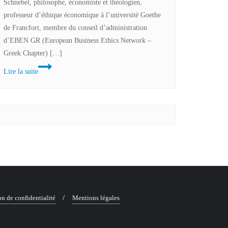
Schnebel, philosophe, économiste et théologien,
professeur d’éthique économique à l’université Goethe
de Francfort, membre du conseil d’administration
d’EBEN GR (European Business Ethics Network –
Greek Chapter) […]
Rétrospective
Lire la suite
de
l’événement
:
Maren
Courage
Digital
Talk
avec
le
philosophe,
on de confidentialité
Mentions légales
économiste,
théologien