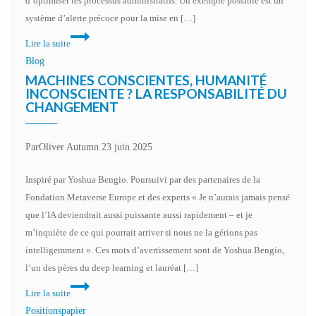
d’optimiser les processus administratifs. Un exemple possible est un
la
système d’alerte précoce pour la mise en […]
vie
Cadre
privée
Lire la suite
juridique
Blog
de
MACHINES CONSCIENTES, HUMANITÉ
la
INCONSCIENTE ? LA RESPONSABILITÉ DU
CHANGEMENT
protection
des
données
Par
Oliver Autumn
23 juin 2025
pour
le
Inspiré par Yoshua Bengio. Poursuivi par des partenaires de la
développement
Fondation Metaverse Europe et des experts « Je n’aurais jamais pensé
et
que l’IA deviendrait aussi puissante aussi rapidement – et je
l’utilisation
m’inquiète de ce qui pourrait arriver si nous ne la gérions pas
de
intelligemment ». Ces mots d’avertissement sont de Yoshua Bengio,
systèmes
l’un des pères du deep learning et lauréat […]
d’IA
Machines
Lire la suite
dans
conscientes,
Positionspapier