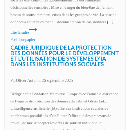
sociales sont confrontés quotidiennement à des situations
décisionnelles sensibles : Mise en danger du bien-être de l’enfant,
besoin de soins imminent, crises dans les groupes de vie. La base de
données à cet effet est riche – documentation de cas, données […]
IA
Lire la suite
et
Positionspapier
XR
CADRE JURIDIQUE DE LA PROTECTION
dans
DES DONNÉES POUR LE DÉVELOPPEMENT
ET L’UTILISATION DE SYSTÈMES D’IA
les
DANS LES INSTITUTIONS SOCIALES
institutions
sociales
–
Par
Oliver Autumn
26 septembre 2025
Opportunités
Rédigé par la Fondation Metaverse Europe avec l’aimable assistance
entre
de l’équipe de protection des données du cabinet Gleiss Lutz.
innovation
L’intelligence artificielle (IA) offre aux institutions sociales de
et
nombreuses possibilités d’améliorer l’efficacité des processus de
protection
travail, de mieux adapter les offres de soutien individuel ou
de