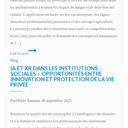
Dans un premier temps, un prototype d’IA a été développé pour aider
les professionnels à évaluer les risques de danger et de bien-être des
enfants. L’application est basée sur des cas anonymes, des lignes
directrices professionnelles pertinentes et des ouvrages spécialisés.
Le prototype produit des évaluations structurées et compréhensibles
et est conçu pour identifier et demander des informations manquantes
de […]
Innovation
Lire la suite
technologique
Blog
et
IA ET XR DANS LES INSTITUTIONS
responsabilité
SOCIALES – OPPORTUNITÉS ENTRE
INNOVATION ET PROTECTION DE LA VIE
humaine
PRIVÉE
Par
Oliver Autumn
26 septembre 2025
Renforcer la qualité des décisions grâce à l’intelligence des données
et à la formation immersive Les professionnels des institutions