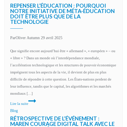
les
humanité
REPENSER L’ÉDUCATION : POURQUOI
institutions
inconsciente
NOTRE INITIATIVE DE MÉTA-ÉDUCATION
sociales
DOIT ÊTRE PLUS QUE DE LA
?
TECHNOLOGIE
La
responsabilité
du
Par
Oliver Autumn
29 avril 2025
changement
Que signifie encore aujourd’hui être « allemand », « européen » – ou
« libre » ? Dans un monde où l’interdépendance mondiale,
l’accélération technologique et les structures de pouvoir économique
imprègnent tous les aspects de la vie, il devient de plus en plus
difficile de répondre à cette question. Les États-nations perdent de
leur influence, tandis que le capital, les algorithmes et les marchés
mondiaux […]
Repenser
Lire la suite
l’éducation
Blog
:
RÉTROSPECTIVE DE L’ÉVÉNEMENT :
pourquoi
MAREN COURAGE DIGITAL TALK AVEC LE