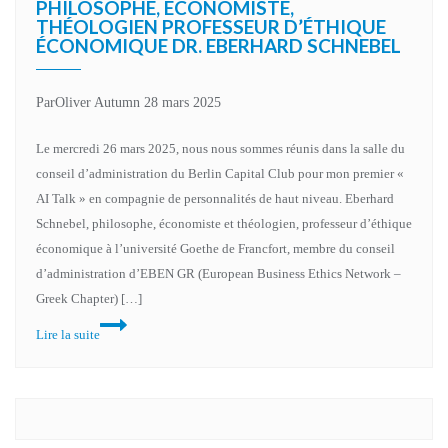
PHILOSOPHE, ÉCONOMISTE,
notre
THÉOLOGIEN PROFESSEUR D’ÉTHIQUE
initiative
ÉCONOMIQUE DR. EBERHARD SCHNEBEL
de
méta-
Par
Oliver Autumn
28 mars 2025
éducation
doit
Le mercredi 26 mars 2025, nous nous sommes réunis dans la salle du
être
conseil d’administration du Berlin Capital Club pour mon premier «
plus
AI Talk » en compagnie de personnalités de haut niveau. Eberhard
que
Schnebel, philosophe, économiste et théologien, professeur d’éthique
de
économique à l’université Goethe de Francfort, membre du conseil
la
d’administration d’EBEN GR (European Business Ethics Network –
technologie
Greek Chapter) […]
Rétrospective
Lire la suite
de
l’événement
:
Maren
Courage