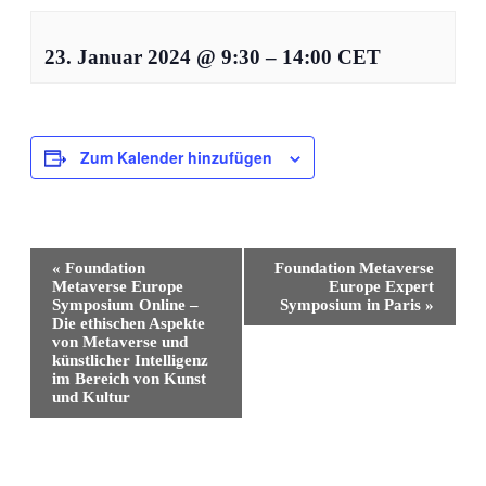
23. Januar 2024
@
9:30
–
14:00
CET
Zum Kalender hinzufügen
Veranstaltung-
«
Foundation
Foundation Metaverse
Navigation
Metaverse Europe
Europe Expert
Symposium Online –
Symposium in Paris
»
Die ethischen Aspekte
von Metaverse und
künstlicher Intelligenz
im Bereich von Kunst
und Kultur