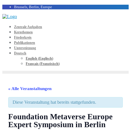
Brussels, Berlin, Europe
Zentrale Aufgaben
Kernthemen
Förderkreis
Publikationen
Unterstützung
Deutsch
English
(
Englisch
)
Français
(
Französisch
)
« Alle Veranstaltungen
Diese Veranstaltung hat bereits stattgefunden.
Foundation Metaverse Europe
Expert Symposium in Berlin