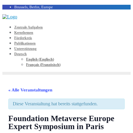
Brussels, Berlin, Europe
Zentrale Aufgaben
Kernthemen
Förderkreis
Publikationen
Unterstützung
Deutsch
English
(
Englisch
)
Français
(
Französisch
)
« Alle Veranstaltungen
Diese Veranstaltung hat bereits stattgefunden.
Foundation Metaverse Europe
Expert Symposium in Paris