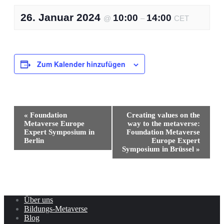
26. Januar 2024
10:00
14:00
@
–
CET
Zum Kalender hinzufügen
Veranstaltung-
«
Foundation
Creating values on the
Navigation
Metaverse Europe
way to the metaverse:
Expert Symposium in
Foundation Metaverse
Berlin
Europe Expert
Symposium in Brüssel
»
Über uns
Bildungs-Metaverse
Blog