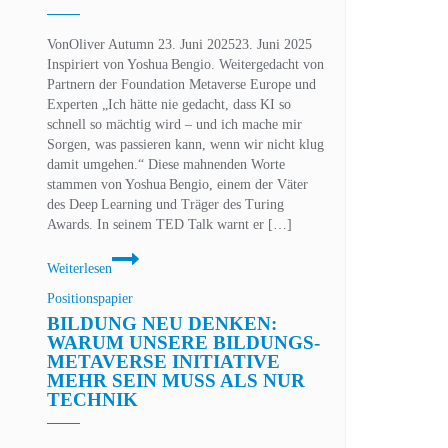
Systemen
in
Von
Oliver Autumn
sozialen
23. Juni 2025
23. Juni 2025
Inspiriert von Yoshua Bengio. Weitergedacht von
Einrichtungen
Partnern der Foundation Metaverse Europe und
Experten „Ich hätte nie gedacht, dass KI so
schnell so mächtig wird – und ich mache mir
Sorgen, was passieren kann, wenn wir nicht klug
damit umgehen.“ Diese mahnenden Worte
stammen von Yoshua Bengio, einem der Väter
des Deep Learning und Träger des Turing
Awards. In seinem TED Talk warnt er […]
Bewusste
Weiterlesen
Maschinen,
unbewusste
Positionspapier
Menschheit?
BILDUNG NEU DENKEN:
Die
WARUM UNSERE BILDUNGS-
Verantwortung
METAVERSE INITIATIVE
der
MEHR SEIN MUSS ALS NUR
Veränderung
TECHNIK