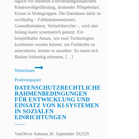
täglich vor sensiblen Entscheidungssituationen:
Kindeswohlgefährdung, drohender Pflegebedarf,
Krisen in Wohngruppen. Die Datenbasis dafür ist
reichhaltig – Falldokumentationen,
Gesundheitsdaten, Verlaufsberichte –, wird aber
bislang kaum systematisch genutzt. Ein
beispielhafter Ansatz, wie zwei Technologien
kombiniert werden können, um Fachkräfte zu
unterstützen, könnte so aussehen: So lassen sich
Risiken frühzeitig erkennen, […]
KI
Weiterlesen
und
XR
Positionspapier
in
DATENSCHUTZRECHTLICHE
sozialen
RAHMENBEDINGUNGEN
Einrichtungen
FÜR ENTWICKLUNG UND
–
EINSATZ VON KI-SYSTEMEN
Chancen
IN SOZIALEN
im
EINRICHTUNGEN
Spannungsfeld
von
Von
Oliver Autumn
26. September 2025
29.
Innovation