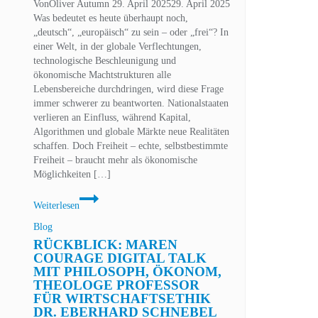
Von
Oliver Autumn
29. April 2025
29. April 2025
Was bedeutet es heute überhaupt noch,
„deutsch“, „europäisch“ zu sein – oder „frei“? In
einer Welt, in der globale Verflechtungen,
technologische Beschleunigung und
ökonomische Machtstrukturen alle
Lebensbereiche durchdringen, wird diese Frage
immer schwerer zu beantworten. Nationalstaaten
verlieren an Einfluss, während Kapital,
Algorithmen und globale Märkte neue Realitäten
schaffen. Doch Freiheit – echte, selbstbestimmte
Freiheit – braucht mehr als ökonomische
Möglichkeiten […]
Bildung
Weiterlesen
neu
denken:
Blog
Warum
RÜCKBLICK: MAREN
unsere
COURAGE DIGITAL TALK
Bildungs-
MIT PHILOSOPH, ÖKONOM,
Metaverse
THEOLOGE PROFESSOR
Initiative
FÜR WIRTSCHAFTSETHIK
mehr
DR. EBERHARD SCHNEBEL