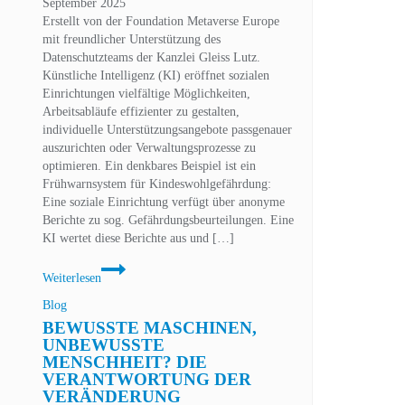
September 2025
und
Erstellt von der Foundation Metaverse Europe
Datenschutz
mit freundlicher Unterstützung des
Datenschutzteams der Kanzlei Gleiss Lutz.
Künstliche Intelligenz (KI) eröffnet sozialen
Einrichtungen vielfältige Möglichkeiten,
Arbeitsabläufe effizienter zu gestalten,
individuelle Unterstützungsangebote passgenauer
auszurichten oder Verwaltungsprozesse zu
optimieren. Ein denkbares Beispiel ist ein
Frühwarnsystem für Kindeswohlgefährdung:
Eine soziale Einrichtung verfügt über anonyme
Berichte zu sog. Gefährdungsbeurteilungen. Eine
KI wertet diese Berichte aus und […]
Datenschutzrechtliche
Weiterlesen
Rahmenbedingungen
für
Blog
Entwicklung
BEWUSSTE MASCHINEN,
und
UNBEWUSSTE
Einsatz
MENSCHHEIT? DIE
von
VERANTWORTUNG DER
KI-
VERÄNDERUNG