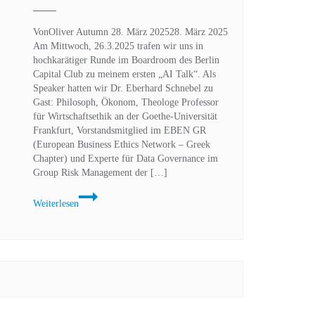
sein
muss
Von
Oliver Autumn
28. März 2025
28. März 2025
als
Am Mittwoch, 26.3.2025 trafen wir uns in
nur
hochkarätiger Runde im Boardroom des Berlin
Technik
Capital Club zu meinem ersten „AI Talk“. Als
Speaker hatten wir Dr. Eberhard Schnebel zu
Gast: Philosoph, Ökonom, Theologe Professor
für Wirtschaftsethik an der Goethe-Universität
Frankfurt, Vorstandsmitglied im EBEN GR
(European Business Ethics Network – Greek
Chapter) und Experte für Data Governance im
Group Risk Management der […]
Rückblick:
Weiterlesen
Maren
Courage
Digital
Talk
mit
Philosoph,
Ökonom,
Theologe