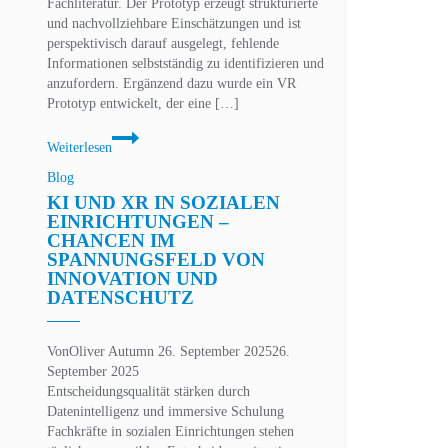
Fachliteratur. Der Prototyp erzeugt strukturierte
und nachvollziehbare Einschätzungen und ist
perspektivisch darauf ausgelegt, fehlende
Informationen selbstständig zu identifizieren und
anzufordern. Ergänzend dazu wurde ein VR
Prototyp entwickelt, der eine […]
Technologische
Weiterlesen
Innovation
und
Blog
menschliche
KI UND XR IN SOZIALEN
Verantwortung
EINRICHTUNGEN –
CHANCEN IM
SPANNUNGSFELD VON
INNOVATION UND
DATENSCHUTZ
Von
Oliver Autumn
26. September 2025
26.
September 2025
Entscheidungsqualität stärken durch
Datenintelligenz und immersive Schulung
Fachkräfte in sozialen Einrichtungen stehen